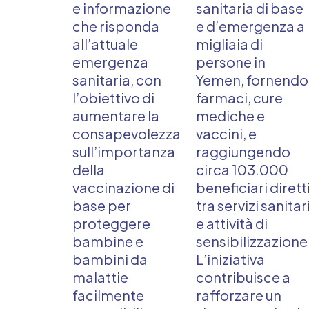
e informazione
sanitaria di base
che risponda
e d’emergenza a
all’attuale
migliaia di
emergenza
persone in
sanitaria, con
Yemen, fornendo
l’obiettivo di
farmaci, cure
aumentare la
mediche e
consapevolezza
vaccini, e
sull’importanza
raggiungendo
della
circa 103.000
vaccinazione di
beneficiari dirett
base per
tra servizi sanitar
proteggere
e attività di
bambine e
sensibilizzazione
bambini da
L’iniziativa
malattie
contribuisce a
facilmente
rafforzare un