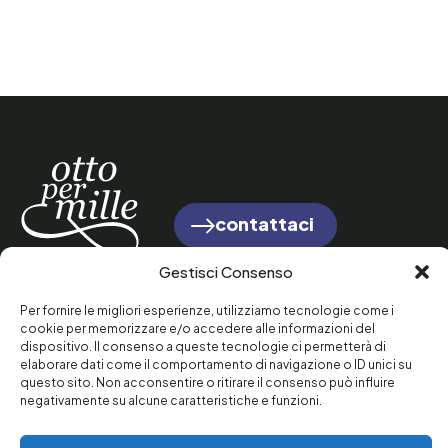
contattaci
presenta un
progetto
Gestisci Consenso
Per fornire le migliori esperienze, utilizziamo tecnologie come i
cookie per memorizzare e/o accedere alle informazioni del
Per saperne di più sulla Soka Gakkai e il Buddismo di
dispositivo. Il consenso a queste tecnologie ci permetterà di
Nichiren Daishonin visita il sito
www.sgi-italia.org
elaborare dati come il comportamento di navigazione o ID unici su
questo sito. Non acconsentire o ritirare il consenso può influire
negativamente su alcune caratteristiche e funzioni.
FAQ
Press Room
Contatti
Privacy Policy