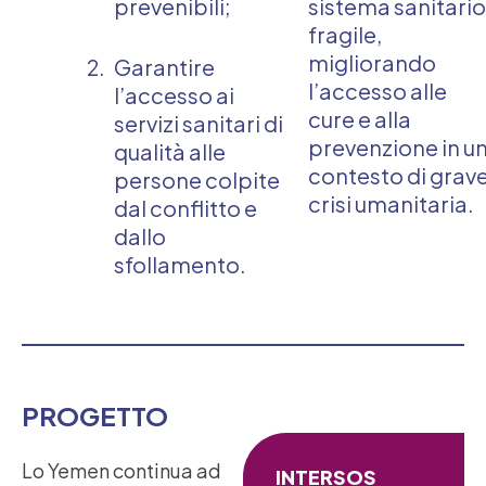
prevenibili;
sistema sanitario
fragile,
migliorando
Garantire
l’accesso alle
l’accesso ai
cure e alla
servizi sanitari di
prevenzione in u
qualità alle
contesto di grav
persone colpite
crisi umanitaria.
dal conflitto e
dallo
sfollamento.
PROGETTO
Lo Yemen continua ad
INTERSOS