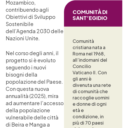
Mozambico,
contribuendo agli
COMUNITÀ DI
Obiettivi di Sviluppo
SANT’EGIDIO
Sostenibile
dell’Agenda 2030 delle
Nazioni Unite.
Comunità
cristiana nata a
Nel corso degli anni, il
Roma nel 1968,
progetto si è evoluto
all’indomani del
Concilio
seguendo i nuovi
Vaticano II. Con
bisogni della
gli anni è
popolazione del Paese.
divenuta una rete
Con questa nuova
di comunità che
annualità (2025), mira
raccoglie uomini
ad aumentare l’accesso
e donne di ogni
della popolazione
età e
condizione, in
vulnerabile delle città
più di 70 paesi
di Beira e Manga a