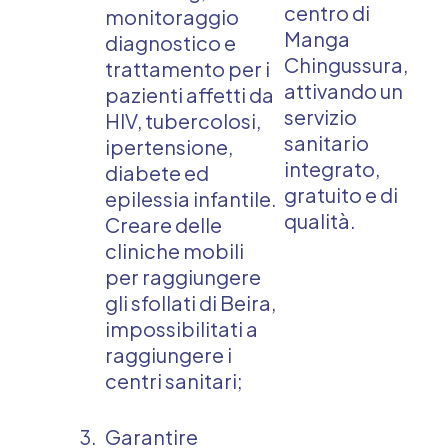
centro di
monitoraggio
Manga
diagnostico e
Chingussura,
trattamento per i
attivando un
pazienti affetti da
servizio
HIV, tubercolosi,
sanitario
ipertensione,
integrato,
diabete ed
gratuito e di
epilessia infantile.
qualità.
Creare delle
cliniche mobili
per raggiungere
gli sfollati di Beira,
impossibilitati a
raggiungere i
centri sanitari;
Garantire