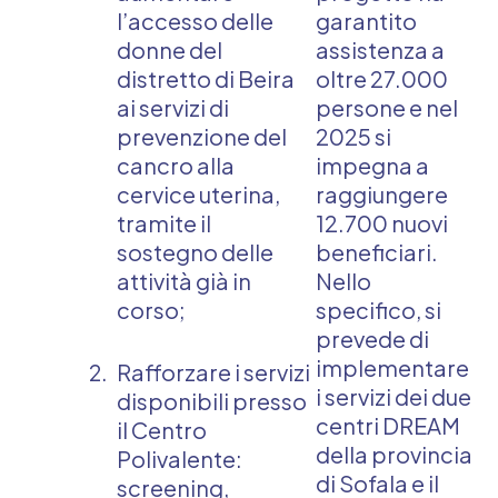
l’accesso delle
garantito
donne del
assistenza a
distretto di Beira
oltre 27.000
ai servizi di
persone e nel
prevenzione del
2025 si
cancro alla
impegna a
cervice uterina,
raggiungere
tramite il
12.700 nuovi
sostegno delle
beneficiari.
attività già in
Nello
corso;
specifico, si
prevede di
implementare
Rafforzare i servizi
i servizi dei due
disponibili presso
centri DREAM
il Centro
della provincia
Polivalente:
di Sofala e il
screening,