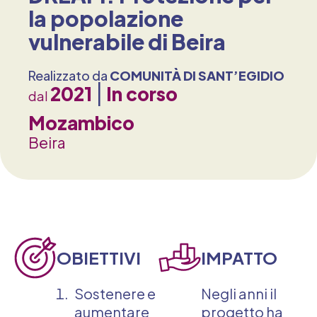
la popolazione
vulnerabile di Beira
Realizzato da
COMUNITÀ DI SANT’EGIDIO
2021
In corso
dal
Mozambico
Beira
OBIETTIVI
IMPATTO
Sostenere e
Negli anni il
aumentare
progetto ha