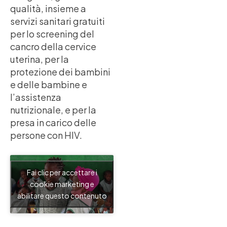
qualità, insieme a
servizi sanitari gratuiti
per lo screening del
cancro della cervice
uterina, per la
protezione dei bambini
e delle bambine e
l’assistenza
nutrizionale, e per la
presa in carico delle
persone con HIV.
Fai clic per accettare i
cookie marketing e
abilitare questo contenuto