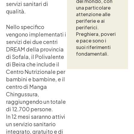
del mondo, con
servizi sanitari di
una particolare
qualità.
attenzione alle
periferie e ai
Nello specifico
periferici.
vengono implementati i
Preghiera, poveri
e pace sono i
servizi dei due centri
suoi riferimenti
DREAM della provincia
fondamentali.
di Sofala, il Polivalente
di Beira che include il
Centro Nutrizionale per
bambini e bambine, e il
centro di Manga
Chingussura,
raggiungendo un totale
di 12.700 persone.
In 12 mesi saranno attivi
un servizio sanitario
integrato, gratuito e di