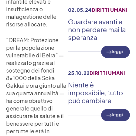
infantile elevati e
insufficienza o
02.05.24
DIRITTI UMANI
malagestione delle
Guardare avanti e
risorse allocate.
non perdere mai la
speranza
“DREAM: Protezione
per la popolazione
leggi
vulnerabile di Beira” —
realizzato grazie al
sostegno dei fondi
25.10.22
DIRITTI UMANI
8×1000 della Soka
Niente è
Gakkai e ora giunto alla
impossibile, tutto
sua quarta annualità —
può cambiare
ha come obiettivo
generale quello di
leggi
assicurare la salute e il
benessere per tutti e
per tutte le età in