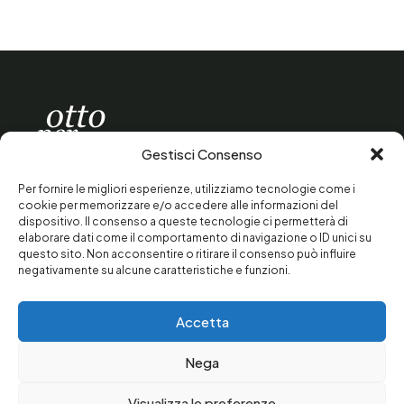
Gestisci Consenso
contattaci
Per fornire le migliori esperienze, utilizziamo tecnologie come i
presenta un
progetto
cookie per memorizzare e/o accedere alle informazioni del
dispositivo. Il consenso a queste tecnologie ci permetterà di
elaborare dati come il comportamento di navigazione o ID unici su
questo sito. Non acconsentire o ritirare il consenso può influire
Per saperne di più sulla Soka Gakkai e il Buddismo di
negativamente su alcune caratteristiche e funzioni.
Nichiren Daishonin visita il sito
www.sgi-italia.org
Accetta
FAQ
Press Room
Contatti
Privacy Policy
Nega
Cookie Policy
© 2026 Istituto Buddista Italiano Soka Gakkai - All Rights
Reserved
Visualizza le preferenze