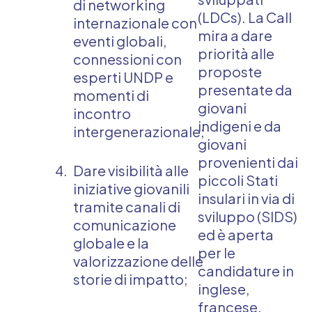
di networking
(LDCs). La Call
internazionale con
mira a dare
eventi globali,
priorità alle
connessioni con
proposte
esperti UNDP e
presentate da
momenti di
giovani
incontro
indigeni e da
intergenerazionale;
giovani
provenienti dai
Dare visibilità alle
piccoli Stati
iniziative giovanili
insulari in via di
tramite canali di
sviluppo (SIDS)
comunicazione
ed è aperta
globale e la
per le
valorizzazione delle
candidature in
storie di impatto;
inglese,
francese,