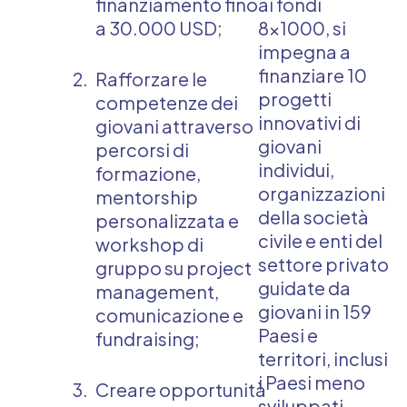
finanziamento fino
ai fondi
a 30.000 USD;
8×1000, si
impegna a
finanziare 10
Rafforzare le
progetti
competenze dei
innovativi di
giovani attraverso
giovani
percorsi di
individui,
formazione,
organizzazioni
mentorship
della società
personalizzata e
civile e enti del
workshop di
settore privato
gruppo su project
guidate da
management,
giovani in 159
comunicazione e
Paesi e
fundraising;
territori, inclusi
i Paesi meno
Creare opportunità
sviluppati