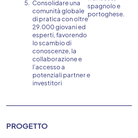
Consolidare una
spagnolo e
comunità globale
portoghese.
di pratica con oltre
29.000 giovani ed
esperti, favorendo
lo scambio di
conoscenze, la
collaborazione e
l’accesso a
potenziali partner e
investitori
PROGETTO