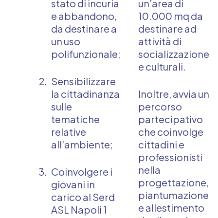
stato di incuria
un’area di
e abbandono,
10.000 mq da
da destinare a
destinare ad
un uso
attività di
polifunzionale;
socializzazione
e culturali.
Sensibilizzare
la cittadinanza
Inoltre, avvia un
sulle
percorso
tematiche
partecipativo
relative
che coinvolge
all’ambiente;
cittadini e
professionisti
nella
Coinvolgere i
progettazione,
giovani in
piantumazione
carico al Serd
e allestimento
ASL Napoli 1