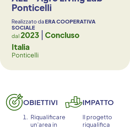
Ponticelli
Realizzato da
ERA COOPERATIVA
SOCIALE
2023
Concluso
dal
Italia
Ponticelli
OBIETTIVI
IMPATTO
Riqualificare
Il progetto
un’area in
riqualifica