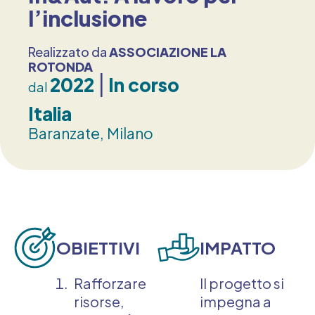
l’inclusione
Realizzato da
ASSOCIAZIONE LA
ROTONDA
2022
In corso
dal
Italia
Baranzate
Milano
OBIETTIVI
IMPATTO
Rafforzare
Il progetto si
risorse,
impegna a