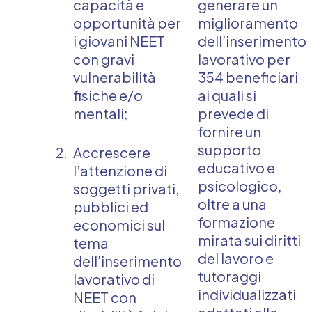
capacità e
generare un
opportunità per
miglioramento
i giovani NEET
dell’inserimento
con gravi
lavorativo per
vulnerabilità
354 beneficiari
fisiche e/o
ai quali si
mentali;
prevede di
fornire un
supporto
Accrescere
educativo e
l’attenzione di
psicologico,
soggetti privati,
oltre a una
pubblici ed
formazione
economici sul
mirata sui diritti
tema
del lavoro e
dell’inserimento
tutoraggi
lavorativo di
individualizzati
NEET con