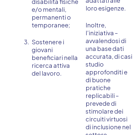
adattati alle
disabilità fisiche
loro esigenze.
e/o mentali,
permanenti o
temporanee;
Inoltre,
l’iniziativa –
avvalendosi di
Sostenere i
una base dati
giovani
accurata, di casi
beneficiari nella
studio
ricerca attiva
approfonditi e
del lavoro.
di buone
pratiche
replicabili –
prevede di
stimolare dei
circuiti virtuosi
di inclusione nel
settore