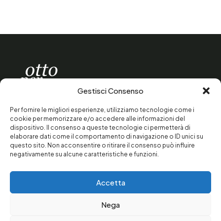
Gestisci Consenso
contattaci
Per fornire le migliori esperienze, utilizziamo tecnologie come i
presenta un
progetto
cookie per memorizzare e/o accedere alle informazioni del
dispositivo. Il consenso a queste tecnologie ci permetterà di
elaborare dati come il comportamento di navigazione o ID unici su
questo sito. Non acconsentire o ritirare il consenso può influire
negativamente su alcune caratteristiche e funzioni.
Per saperne di più sulla Soka Gakkai e il Buddismo di
Nichiren Daishonin visita il sito
www.sgi-italia.org
Accetta
FAQ
Press Room
Contatti
Privacy Policy
Nega
Cookie Policy
© 2026 Istituto Buddista Italiano Soka Gakkai - All Rights