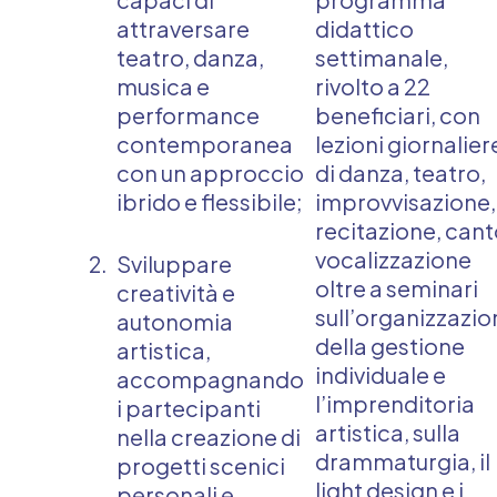
attraversare
didattico
teatro, danza,
settimanale,
musica e
rivolto a 22
performance
beneficiari, con
contemporanea
lezioni giornalier
con un approccio
di danza, teatro,
ibrido e flessibile;
improvvisazione,
recitazione, cant
vocalizzazione
Sviluppare
oltre a seminari
creatività e
sull’organizzazio
autonomia
della gestione
artistica,
individuale e
accompagnando
l’imprenditoria
i partecipanti
artistica, sulla
nella creazione di
drammaturgia, il
progetti scenici
light design e i
personali e