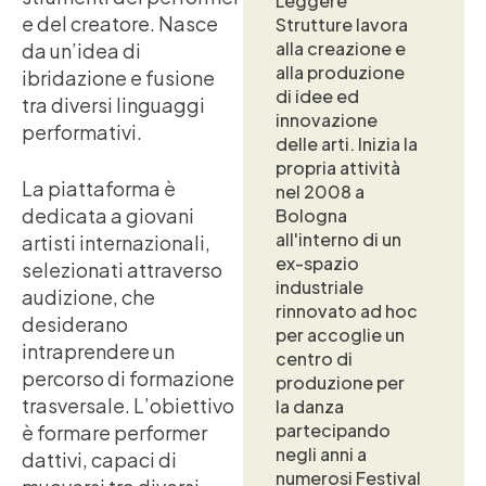
Leggere
e del creatore. Nasce
Strutture lavora
alla creazione e
da un’idea di
alla produzione
ibridazione e fusione
di idee ed
tra diversi linguaggi
innovazione
performativi.
delle arti. Inizia la
propria attività
La piattaforma è
nel 2008 a
dedicata a giovani
Bologna
all'interno di un
artisti internazionali,
ex-spazio
selezionati attraverso
industriale
audizione, che
rinnovato ad hoc
desiderano
per accoglie un
intraprendere un
centro di
percorso di formazione
produzione per
trasversale. L’obiettivo
la danza
partecipando
è formare performer
negli anni a
dattivi, capaci di
numerosi Festival