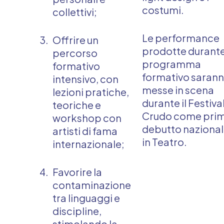
costumi.
collettivi;
Le performance
Offrire un
prodotte durante 
percorso
programma
formativo
formativo saran
intensivo, con
messe in scena
lezioni pratiche,
durante il Festiva
teoriche e
Crudo come pri
workshop con
debutto naziona
artisti di fama
in Teatro.
internazionale;
Favorire la
contaminazione
tra linguaggi e
discipline,
stimolando la