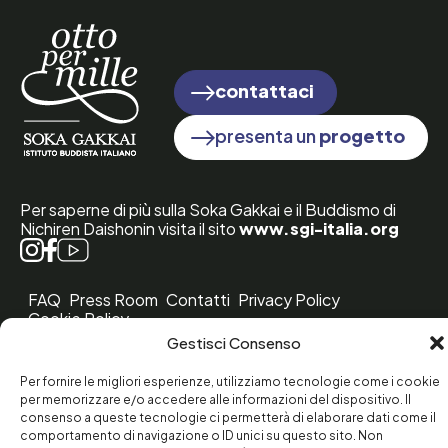
contattaci
presenta un
progetto
Per saperne di più sulla Soka Gakkai e il Buddismo di
Nichiren Daishonin visita il sito
www.sgi-italia.org
FAQ
Press Room
Contatti
Privacy Policy
Cookie Policy
© 2026 Istituto Buddista Italiano Soka Gakkai - All Rights
Gestisci Consenso
Reserved
Per fornire le migliori esperienze, utilizziamo tecnologie come i cookie
per memorizzare e/o accedere alle informazioni del dispositivo. Il
consenso a queste tecnologie ci permetterà di elaborare dati come il
comportamento di navigazione o ID unici su questo sito. Non