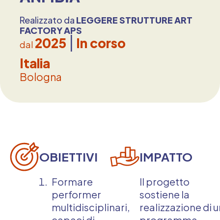
Realizzato da
LEGGERE STRUTTURE ART
FACTORY APS
2025
In corso
dal
Italia
Bologna
OBIETTIVI
IMPATTO
Formare
Il progetto
performer
sostiene la
multidisciplinari,
realizzazione di u
capaci di
programma