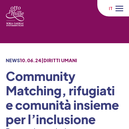
Skip
to
IT
content
NEWS
10.06.24
|
DIRITTI UMANI
Community
Matching, rifugiati
e comunità insieme
per l’inclusione