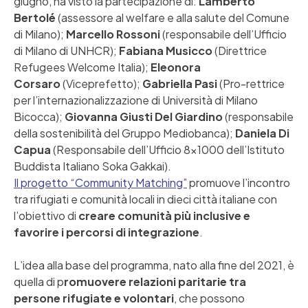
giugno, ha visto la partecipazione di:
Lamberto
Bertolé
(assessore al welfare e alla salute del Comune
di Milano);
Marcello Rossoni
(responsabile dell’Ufficio
di Milano di UNHCR);
Fabiana Musicco
(Direttrice
Refugees Welcome Italia);
Eleonora
Corsaro
(Viceprefetto);
Gabriella Pasi
(Pro-rettrice
per l’internazionalizzazione di Università di Milano
Bicocca);
Giovanna Giusti Del Giardino
(responsabile
della sostenibilità del Gruppo Mediobanca);
Daniela Di
Capua
(Responsabile dell’Ufficio 8×1000 dell’Istituto
Buddista Italiano Soka Gakkai).
Il progetto “Community Matching”
promuove l’incontro
tra rifugiati e comunità locali in dieci città italiane con
l’obiettivo di
creare comunità più inclusive e
favorire i percorsi di integrazione
.
L’idea alla base del programma, nato alla fine del 2021, è
quella di p
romuovere relazioni paritarie tra
persone rifugiate e volontari
, che possono