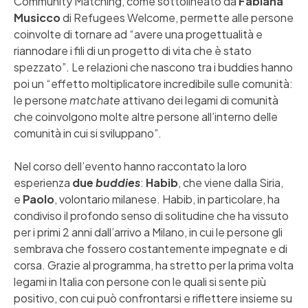
Community Matching, come sottolineato da
Fabiana
Musicco
di Refugees Welcome, permette alle persone
coinvolte di tornare ad “avere una progettualità e
riannodare i fili di un progetto di vita che è stato
spezzato”. Le relazioni che nascono tra i buddies hanno
poi un “effetto moltiplicatore incredibile sulle comunità:
le persone
matchate
attivano dei legami di comunità
che coinvolgono molte altre persone all’interno delle
comunità in cui si sviluppano”.
Nel corso dell’evento hanno raccontato la loro
esperienza
due
buddies
:
Habib
, che viene dalla Siria,
e
Paolo
, volontario milanese. Habib, in particolare, ha
condiviso il profondo senso di solitudine che ha vissuto
per i primi 2 anni dall’arrivo a Milano, in cui le persone gli
sembrava che fossero costantemente impegnate e di
corsa. Grazie al programma, ha stretto per la prima volta
legami in Italia con persone con le quali si sente più
positivo, con cui può confrontarsi e riflettere insieme su