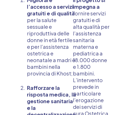
l’accesso a servizi
impegna a
gratuiti e di qualità
fornire servizi
per la salute
gratuiti e di
sessuale e
alta qualità per
riproduttiva delle
l’assistenza
donne in età fertile
sanitaria
e per l’assistenza
materna e
ostetrica e
pediatrica a
neonatale a madri e
18.000 donne
bambini nella
e 1.800
provincia di Khost;
bambini.
L’intervento
prevede in
Rafforzare la
particolare
risposta medica, la
l’erogazione
gestione sanitaria
dei servizi di
e la
cura Ostetrica
decentralizzazione