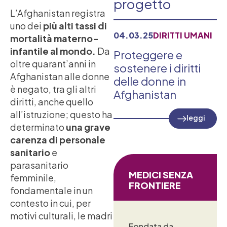
progetto
L’Afghanistan registra
uno dei
più alti tassi di
04.03.25
DIRITTI UMANI
mortalità materno-
infantile al mondo.
Da
Proteggere e
oltre quarant’anni in
sostenere i diritti
Afghanistan alle donne
delle donne in
è negato, tra gli altri
Afghanistan
diritti, anche quello
all’istruzione; questo ha
leggi
determinato
una grave
carenza di personale
sanitario
e
parasanitario
MEDICI SENZA
femminile,
FRONTIERE
fondamentale in un
contesto in cui, per
motivi culturali, le madri
Fondata da