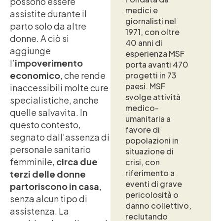
possono essere
medici e
assistite durante il
giornalisti nel
parto solo da altre
1971, con oltre
donne. A ciò si
40 anni di
aggiunge
esperienza MSF
l’
impoverimento
porta avanti 470
economico
, che rende
progetti in 73
paesi. MSF
inaccessibili molte cure
svolge attività
specialistiche, anche
medico-
quelle salvavita. In
umanitaria a
questo contesto,
favore di
segnato dall’assenza di
popolazioni in
personale sanitario
situazione di
femminile,
circa due
crisi, con
riferimento a
terzi delle donne
eventi di grave
partoriscono in casa
,
pericolosità o
senza alcun tipo di
danno collettivo,
assistenza. La
reclutando