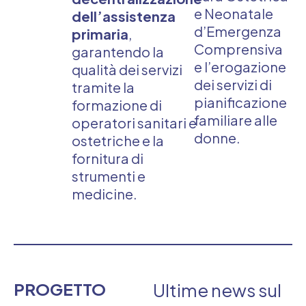
e Neonatale
dell’assistenza
d’Emergenza
primaria
,
Comprensiva
garantendo la
e l’erogazione
qualità dei servizi
dei servizi di
tramite la
pianificazione
formazione di
familiare alle
operatori sanitari e
donne.
ostetriche e la
fornitura di
strumenti e
medicine.
PROGETTO
Ultime news sul