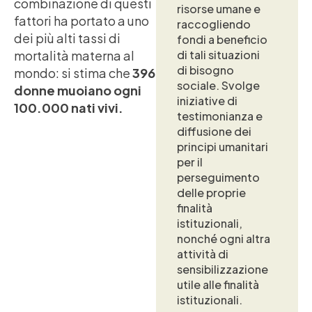
combinazione di questi
risorse umane e
fattori ha portato a uno
raccogliendo
dei più alti tassi di
fondi a beneficio
mortalità materna al
di tali situazioni
di bisogno
mondo: si stima che
396
sociale. Svolge
donne muoiano ogni
iniziative di
100.000 nati vivi.
testimonianza e
diffusione dei
principi umanitari
per il
perseguimento
delle proprie
finalità
istituzionali,
nonché ogni altra
attività di
sensibilizzazione
utile alle finalità
istituzionali.