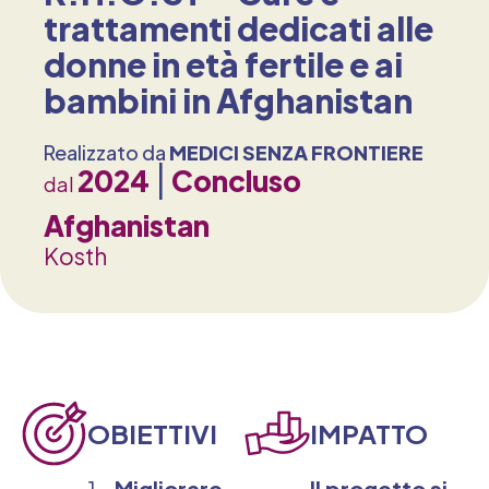
trattamenti dedicati alle
donne in età fertile e ai
bambini in Afghanistan
Realizzato da
MEDICI SENZA FRONTIERE
2024
Concluso
dal
Afghanistan
Kosth
OBIETTIVI
IMPATTO
Migliorare
Il progetto si