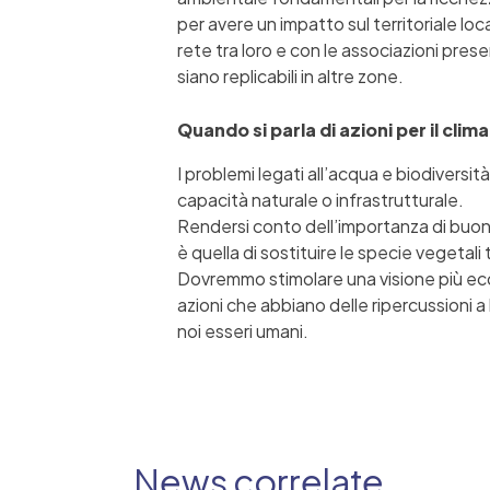
per avere un impatto sul territoriale lo
rete tra loro e con le associazioni presen
siano replicabili in altre zone.
Quando si parla di azioni per il cli
I problemi legati all’acqua e biodiversità
capacità naturale o infrastrutturale.
Rendersi conto dell’importanza di buone 
è quella di sostituire le specie vegetali
Dovremmo stimolare una visione più ecos
azioni che abbiano delle ripercussioni a
noi esseri umani.
News correlate