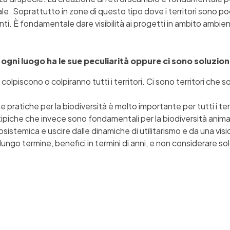
cale. Soprattutto in zone di questo tipo dove i territori sono 
ti. È fondamentale dare visibilità ai progetti in ambito ambienta
ma ogni luogo ha le sue peculiarità oppure ci sono soluzio
 colpiscono o colpiranno tutti i territori. Ci sono territori che 
pratiche per la biodiversità è molto importante per tutti i terr
 tipiche che invece sono fondamentali per la biodiversità animal
istemica e uscire dalle dinamiche di utilitarismo e da una vi
 lungo termine, benefici in termini di anni, e non considerare 