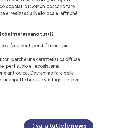
poco popolati e i Comuni possono fare
le, realizzati a livello locale, affinché
ni che interessano tutti?
sono più resilienti perché hanno più
itori, perché una caratteristica diffusa
e, per il suolo e l’ecosistema.
sione antropica. Dovremmo fare delle
solo un impatto breve e vantaggioso per
vai a tutte le
news