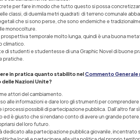
ncrete per fare in modo che tutto questo si possa concretizzare
delle classi, di duemila metri quadrati di terreno comunale abb
egetali che si sono perse, che sono endemiche e tradizionalme
alle monocolture.
a prospettiva temporale molto lunga, quindi è una buona meta
o climatico.
rte di studenti e studentesse di una Graphic Novel di buone pra
 pratiche.
ere in pratica quanto stabilito nel
Commento Generale n
 delle Nazioni Unite?
ome attori del cambiamento.
sso alle informazioni e dare loro gli strumenti per comprendere
i processi possibili di partecipazione pubblica. Dall’altro far s
do ed è giusto che si rendano conto di avere un grande potere
opriarsi del loro futuro.
à dedicato alla partecipazione pubblica giovanile, incentrato s
tiche locali e partecipare alla vita politica del proprio territor