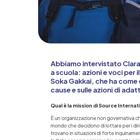
Abbiamo intervistato Clara
a scuola: azioni e voci per 
Soka Gakkai, che ha come ob
cause e sulle azioni di ada
Qual è la mission di Source Interna
È un’organizzazione non governativa che 
mondo che decidono di lottare per i dirit
trovano in situazioni di forte inquiname