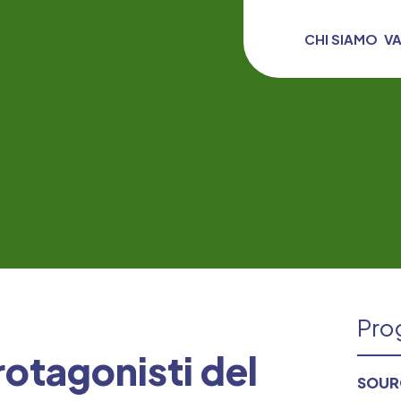
CHI SIAMO
V
Prog
rotagonisti del
SOUR