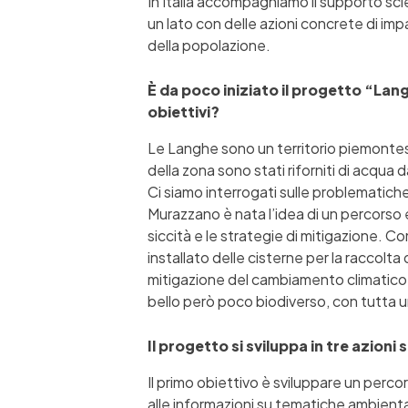
In Italia accompagniamo il supporto scie
un lato con delle azioni concrete di impa
della popolazione.
È da poco iniziato il progetto “Lang
obiettivi?
Le Langhe sono un territorio piemontese
della zona sono stati riforniti di acqua 
Ci siamo interrogati sulle problematich
Murazzano è nata l’idea di un percorso e
siccità e le strategie di mitigazione. 
installato delle cisterne per la raccolta 
mitigazione del cambiamento climatico: l
bello però poco biodiverso, con tutta un
Il progetto si sviluppa in tre azioni
Il primo obiettivo è sviluppare un perc
alle informazioni su tematiche ambient