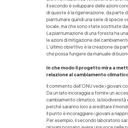
Il secondo è sviluppare delle azioni co
di queste è la rigenerazione, da parte 
piantumare quindi una serie di specie v
locale, ma che sono state sostituite d
La piantumazione di una foresta ha un
le azioni di mitigazione del cambiament
L’ultimo obiettivo è la creazione da pa
che possa fungere da manuale di buone
In che modo il progetto mira a mett
relazione al cambiamento climatico
Il commento dell’ONU vede i giovani c
Da un lato incoraggia a fornire un acce
cambiamento climatico, la biodiversità e 
perché saranno loro a ereditare il mon
Il punto è incoraggiare i giovani a riappr
Per esempio, il secondo laboratorio sar
giovani possano avere una voce nelle poli