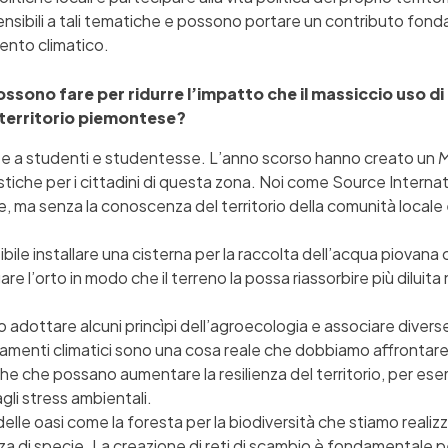
nsibili a tali tematiche e possono portare un contributo fonda
ento climatico.
 possono fare per ridurre l’impatto che il massiccio uso
 territorio piemontese?
ste a studenti e studentesse. L’anno scorso hanno creato un
M
istiche per i cittadini di questa zona. Noi come Source Interna
re, ma senza la conoscenza del territorio della comunità locale e
ile installare una cisterna per la raccolta dell’acqua piovan
rigare l’orto in modo che il terreno la possa riassorbire più dilui
 adottare alcuni princìpi dell’agroecologia e associare diverse 
mbiamenti climatici sono una cosa reale che dobbiamo affrontare
he che possano aumentare la resilienza del territorio, per es
gli stress ambientali.
elle oasi come la foresta per la biodiversità che stiamo realizz
a di specie. La creazione di reti di scambio è fondamentale pe