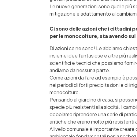
Le nuove generazioni sono quelle più se
mitigazione e adattamento al cambiam
Ci sono delle azioni che i cittadini
per le monocolture, sta avendo sul
Di azioni ce ne sono! Le abbiamo chie
insieme idee fantasiose e altre più real
scientifici e tecnici che possiamo forni
andiamo da nessuna parte.
Come azioni da fare ad esempio è possib
nei periodi di forti precipitazioni e di ir
monocolture.
Pensando al giardino di casa, si possono
specie più resistenti alla siccità. I ca
dobbiamo riprendere una serie di pratic
antiche che erano molto più resistenti a
A livello comunale è importante creare d
ambientale fondamentali per la ricchezz