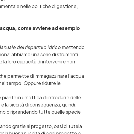
mentale nelle politiche di gestione,
 di acqua, come avviene ad esempio
anuale del risparmio idrico
mettendo
tional abbiamo una serie di strumenti
 la loro capacità di intervenire non
a che permette di immagazzinare l’acqua
ta nel tempo. Oppure ridurre le
piante in un’ottica di introdurre delle
 e la siccità di conseguenza, quindi,
empio riprendendo tutte quelle specie
ando grazie al progetto, oasi di tutela
r la buona riuscita di ogni progetto e