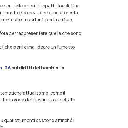
 con delle azioni d’impatto locali. Una
andonato e la creazione di una foresta,
nte molto importanti per la cultura
fora per rappresentare quelle che sono
tiche per il clima, ideare un fumetto
. 26
sui diritti dei bambini in
 tematiche attualissime, come il
ì che la voce dei giovani sia ascoltata
.
u quali strumenti esistono affinché i
io.