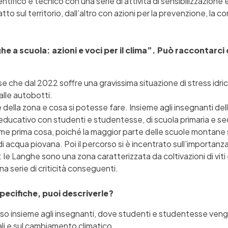
ntifico e tecnico con una serie di attività di sensibilizzazion
tto sul territorio, dall’altro con azioni per la prevenzione, la 
he a scuola: azioni e voci per il clima”. Può raccontarci 
 che dal 2022 soffre una gravissima situazione di stress idri
dalle autobotti.
e della zona e cosa si potesse fare. Insieme agli insegnanti d
ducativo con studenti e studentesse, di scuola primaria e second
Come prima cosa, poiché la maggior parte delle scuole montane 
di acqua piovana. Poi il percorso si è incentrato sull’importanza 
e Langhe sono una zona caratterizzata da coltivazioni di viti e 
a serie di criticità conseguenti.
 specifiche, puoi descriverle?
orso insieme agli insegnanti, dove studenti e studentesse veng
ali e sul cambiamento climatico.