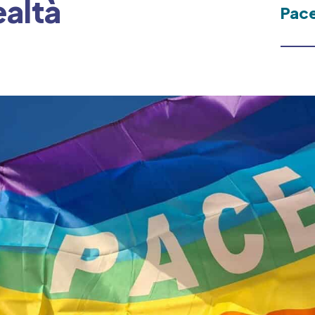
ealtà
Pac