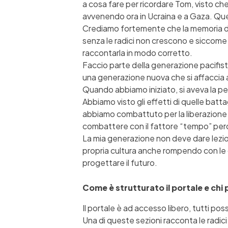
a cosa fare per ricordare Tom, visto ch
avvenendo ora in Ucraina e a Gaza. Queste
Crediamo fortemente che la memoria di c
senza le radici non crescono e siccome 
raccontarla in modo corretto.
Faccio parte della generazione pacifista
una generazione nuova che si affaccia al
Quando abbiamo iniziato, si aveva la pe
Abbiamo visto gli effetti di quelle batt
abbiamo combattuto per la liberazione 
combattere con il fattore “tempo” perc
La mia generazione non deve dare lezion
propria cultura anche rompendo con le g
progettare il futuro.
Come è strutturato il portale e ch
Il portale è ad accesso libero, tutti pos
Una di queste sezioni racconta le radic