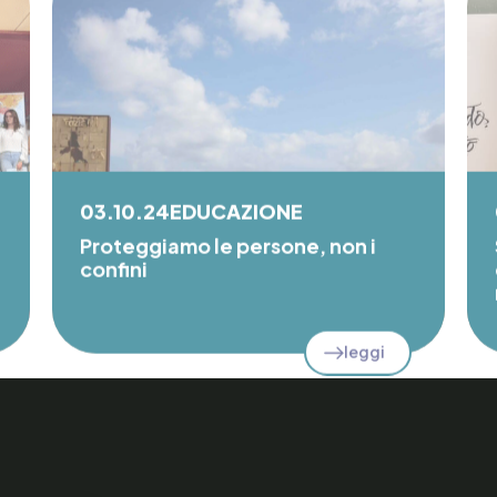
03.10.24
EDUCAZIONE
Proteggiamo le persone, non i
confini
leggi