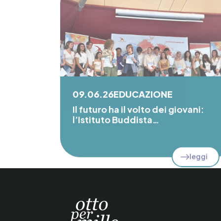
09.06.26
EDUCAZIONE
Il futuro ha il volto dei giovani:
l’Istituto Buddista…
leggi