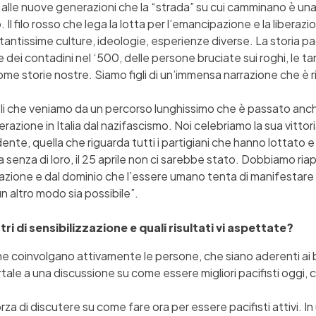
le nuove generazioni che la “strada” su cui camminano è una s
Il filo rosso che lega la lotta per l’emancipazione e la liberazi
tantissime culture, ideologie, esperienze diverse. La storia pac
 dei contadini nel ‘500, delle persone bruciate sui roghi, le tan
come storie nostre. Siamo figli di un’immensa narrazione che è
i che veniamo da un percorso lunghissimo che è passato anch
azione in Italia dal nazifascismo. Noi celebriamo la sua vittoria
te, quella che riguarda tutti i partigiani che hanno lottato e p
senza di loro, il 25 aprile non ci sarebbe stato. Dobbiamo riapp
azione e dal dominio che l’essere umano tenta di manifestare nel
altro modo sia possibile”.
i di sensibilizzazione e quali risultati vi aspettate?
 che coinvolgano attivamente le persone, che siano aderenti ai b
ale a una discussione su come essere migliori pacifisti oggi, c
orza di discutere su come fare ora per essere pacifisti attivi. 