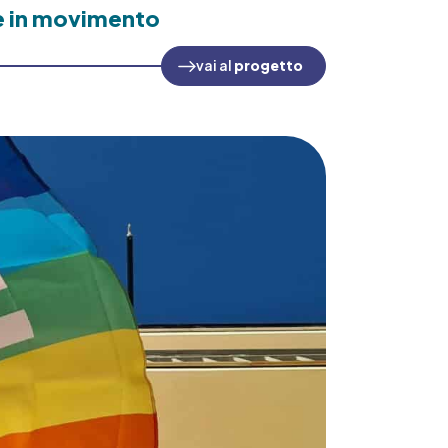
e in movimento
vai al
progetto