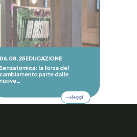
06.08.25
EDUCAZIONE
Senzatomica: la forza del
cambiamento parte dalle
nuove…
leggi