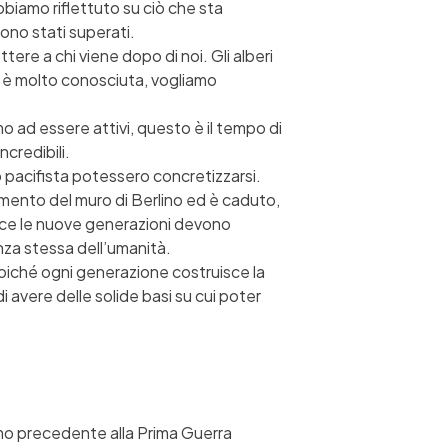
biamo riflettuto su ciò che sta
sono stati superati.
re a chi viene dopo di noi. Gli alberi
n è molto conosciuta, vogliamo
o ad essere attivi, questo è il tempo di
credibili.
 pacifista potessero concretizzarsi.
timento del muro di Berlino ed è caduto,
vece le nuove generazioni devono
za stessa dell’umanità.
poiché ogni generazione costruisce la
avere delle solide basi su cui poter
ismo precedente alla Prima Guerra