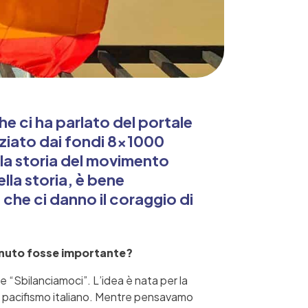
he ci ha parlato del portale
nziato dai fondi 8×1000
lla storia del movimento
lla storia, è bene
 che ci danno il coraggio di
tenuto fosse importante?
e “Sbilanciamoci”. L’idea è nata per la
el pacifismo italiano. Mentre pensavamo