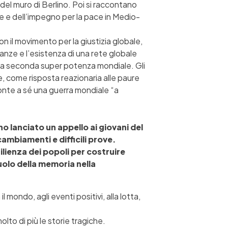
 del muro di Berlino. Poi si raccontano
che e dell’impegno per la pace in Medio-
on il movimento per la giustizia globale,
tanze e l’esistenza di una rete globale
è la seconda super potenza mondiale. Gli
, come risposta reazionaria alle paure
fronte a sé una guerra mondiale “a
o lanciato un appello ai giovani del
ambiamenti e difficili prove.
ilienza dei popoli per costruire
ruolo della memoria nella
ondo, agli eventi positivi, alla lotta,
to di più le storie tragiche.