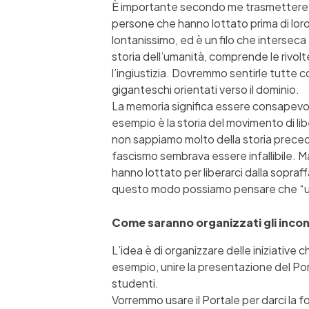
È importante secondo me trasmettere al
persone che hanno lottato prima di loro. 
lontanissimo, ed è un filo che interseca 
storia dell’umanità, comprende le rivolte
l’ingiustizia. Dovremmo sentirle tutte 
giganteschi orientati verso il dominio.
La memoria significa essere consapevol
esempio è la storia del movimento di liber
non sappiamo molto della storia preceden
fascismo sembrava essere infallibile. Ma 
hanno lottato per liberarci dalla sopraff
questo modo possiamo pensare che “un 
Come saranno organizzati gli incontr
L’idea è di organizzare delle iniziative
esempio, unire la presentazione del Port
studenti.
Vorremmo usare il Portale per darci la f