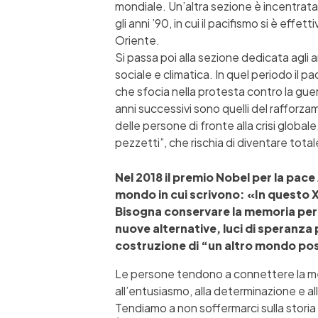
mondiale. Un’altra sezione è incentrata 
gli anni ’90, in cui il pacifismo si è ef
Oriente.
Si passa poi alla sezione dedicata agli a
sociale e climatica. In quel periodo il 
che sfocia nella protesta contro la gue
anni successivi sono quelli del rafforz
delle persone di fronte alla crisi globa
pezzetti”, che rischia di diventare total
Nel 2018 il premio Nobel per la pace
mondo in cui scrivono: «In questo X
Bisogna conservare la memoria perché
nuove alternative, luci di speranza 
costruzione di “un altro mondo pos
Le persone tendono a connettere la memor
all’entusiasmo, alla determinazione e a
Tendiamo a non soffermarci sulla storia