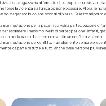
ttivisti, una ragazza ha affermato che seppur lei credeva nell
forse la violenza sia l’unica opzione possibile. Allora, le ho 
 poi degenerò in violenti scontri di piazza. Questo mi portò ad 
una manifestazione per la pace in cui vidi la partecipazione di 
 per esprimere il massimo livello di partecipazione. Infatti, graz
no per la paura di essere coinvolti in un conflitto violento.
di manifestazione del conflitto – un elemento sempre presente
amente da parte di tutte e tutti, anche dalle persone più vulner