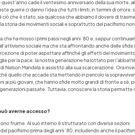
e quest’anno cade il ventesimo anniversario della sua morte, ab
 guerre ci danno l’idea che tutti i limiti, in termini di orrore, 
iò che è stato, sia qualcosa che abbiamo il dovere di trasmette
la storia dei movimenti sociali e soprattutto del pacifismo no
 che ha mosso i primi passi negli anni ’80 e, seppur continuiam
l’attivismo sociale ma che sta affrontando anche delle sfide in
rcezione di poter aspettare affinché gli effetti del movimento
aglie per la pace: la nostra generazione ha lottato per l’abbat
di Nelson Mandela e assistito alla sua scarcerazione. Ora in
hé quello che accade sta mettendo in pericolo la sopravviven
i ai più giovani, che hanno sfide molto grandi di fronte a sé, 
enerazioni passate. Tuttavia, conoscere la storia permette di 
i può averne accesso?
sono fruirne. Al suo interno è strutturato con diverse sezioni.
i del pacifismo prima degli anni ’80, includendo anche il pacif