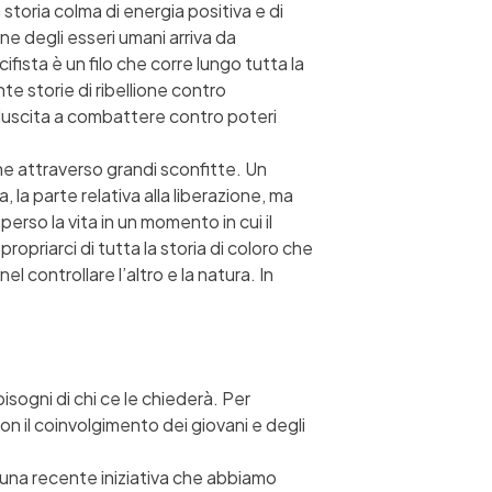
toria colma di energia positiva e di
one degli esseri umani arriva da
ifista è un filo che corre lungo tutta la
te storie di ribellione contro
 riuscita a combattere contro poteri
e attraverso grandi sconfitte. Un
, la parte relativa alla liberazione, ma
erso la vita in un momento in cui il
ropriarci di tutta la storia di coloro che
 controllare l’altro e la natura. In
isogni di chi ce le chiederà. Per
on il coinvolgimento dei giovani e degli
In una recente iniziativa che abbiamo