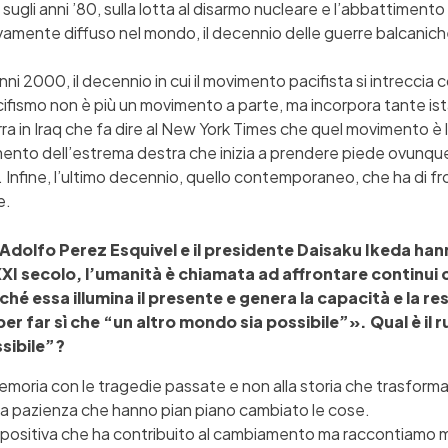
sugli anni ’80, sulla lotta al disarmo nucleare e l’abbattimento
fettivamente diffuso nel mondo, il decennio delle guerre balcani
nni 2000, il decennio in cui il movimento pacifista si intreccia c
pacifismo non è più un movimento a parte, ma incorpora tante is
rra in Iraq che fa dire al New York Times che quel movimento 
amento dell’estrema destra che inizia a prendere piede ovunque
le. Infine, l’ultimo decennio, quello contemporaneo, che ha di 
e.
 Adolfo Perez Esquivel e il presidente Daisaku Ikeda hann
XI secolo, l’umanità è chiamata ad affrontare continui c
 essa illumina il presente e genera la capacità e la res
per far sì che “un altro mondo sia possibile”». Qual è il 
sibile”?
ia con le tragedie passate e non alla storia che trasforma il m
lla pazienza che hanno pian piano cambiato le cose.
 positiva che ha contribuito al cambiamento ma raccontiamo mol