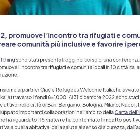
2, promuove l’incontro tra rifugiati e comuni
creare comunità più inclusive e favorire i pe
tching
sono stati presentati oggi nel corso di una conferenza
uove l’incontro tra rifugiati e comunità locali in 10 città ital
egrazione.
 insieme ai partner Ciac e Refugees Welcome Italia, ha avviato
kkai attraverso i fondi 8×1000. Al 31 dicembre 2022 sono stati
 è attivo nelle città di Bari, Bergamo, Bologna, Milano, Napoli
luppato importanti collaborazioni nell’ambito della
Carta dell’
he ha riguardato 115
match
e ha confermato l’impatto positivo s
ativa a quella abitativa, dalla salute al senso di sicurezza, dall