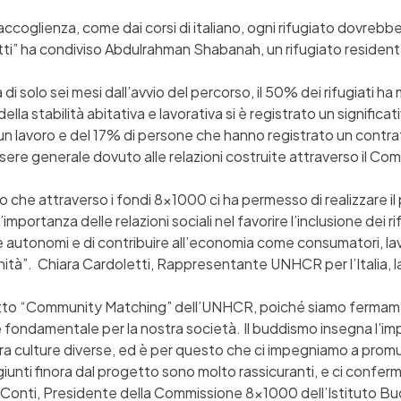
accoglienza, come dai corsi di italiano, ogni rifugiato dovrebb
tutti” ha condiviso Abdulrahman Shabanah, un rifugiato reside
 di solo sei mesi dall’avvio del percorso, il 50% dei rifugiati ha 
 della stabilità abitativa e lavorativa si è registrato un signif
lavoro e del 17% di persone che hanno registrato un contratto d
sere generale dovuto alle relazioni costruite attraverso il C
ano che attraverso i fondi 8×1000 ci ha permesso di realizzare
importanza delle relazioni sociali nel favorire l’inclusione dei 
e autonomi e di contribuire all’economia come consumatori, la
ità”. Chiara Cardoletti, Rappresentante UNHCR per l’Italia, 
etto “Community Matching” dell’UNHCR, poiché siamo fermamen
lore fondamentale per la nostra società. Il buddismo insegna l’i
ra culture diverse, ed è per questo che ci impegniamo a promuove
ggiunti finora dal progetto sono molto rassicuranti, e ci conferm
 Conti, Presidente della Commissione 8×1000 dell’Istituto Bud