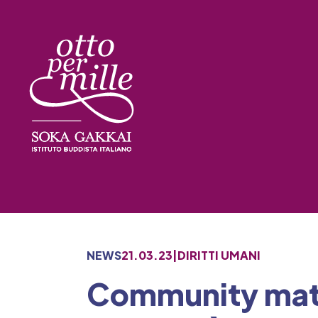
Skip
to
content
NEWS
21.03.23
|
DIRITTI UMANI
Community match