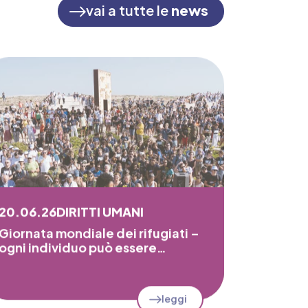
vai a tutte le
news
20.06.26
DIRITTI UMANI
Giornata mondiale dei rifugiati –
ogni individuo può essere…
leggi