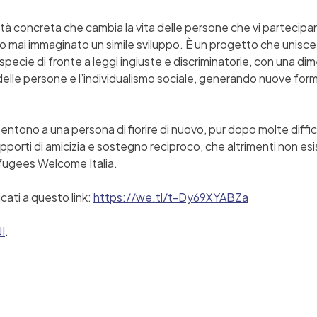
 concreta che cambia la vita delle persone che vi partecipa
i immaginato un simile sviluppo. È un progetto che unisce la
 specie di fronte a leggi ingiuste e discriminatorie, con una di
elle persone e l’individualismo sociale, generando nuove forme
sentono a una persona di fiorire di nuovo, pur dopo molte diffic
rapporti di amicizia e sostegno reciproco, che altrimenti non es
efugees Welcome Italia.
cati a questo link:
https://we.tl/t-Dy69XYABZa
I
.