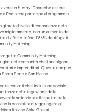
e avere un
buddy
. Dovrebbe essere
nte a Roma che partecipa al programma.
migliorato il livello di conoscenza della
icativo miglioramento, con un aumento del
i affitto. Infine, l’86% dei rifugiati
ommunity Matching.
 il progetto Community Matching. I
rifugiati nelle comunità che li accolgono.
voratori e imprenditori. Questo non può
la Santa Sede e San Marino.
te convinti che l’inclusione sociale
mportanza dell’integrazione delle
re la solidarietà e il rispetto tra le
ano la possibilità di raggiungere gli
dista Italiano Soka Gakkai.