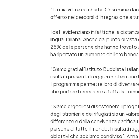
“La mia vita è cambiata. Così come dai 
offerto nei percorsi d’integrazione a 
I dati evidenziano infatti che, a distanza
lingua italiana. Anche dal punto di vista
25% delle persone che hanno trovato un 
ha riportato un aumento del loro benes
“Siamo grati all’Istituto Buddista Itali
risultati presentati oggi ci confermano l’
Il programma permette loro di diventar
che portare benessere a tutta la comun
“Siamo orgogliosi di sostenere il prog
degli stranieri e dei rifugiati sia un va
differenze e della convivenza pacifica t
persone di tutto il mondo. I risultati ra
obiettivi che abbiamo condiviso”. Anna